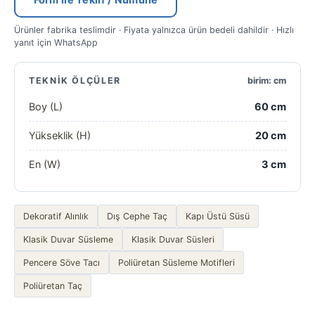
Form ile Teklif / Numune
Ürünler fabrika teslimdir · Fiyata yalnızca ürün bedeli dahildir · Hızlı
yanıt için WhatsApp
TEKNIK ÖLÇÜLER
birim: cm
Boy (L)
60 cm
Yükseklik (H)
20 cm
En (W)
3 cm
Dekoratif Alınlık
Dış Cephe Taç
Kapı Üstü Süsü
Klasik Duvar Süsleme
Klasik Duvar Süsleri
Pencere Söve Tacı
Poliüretan Süsleme Motifleri
Poliüretan Taç