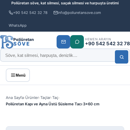
Poliüretan söve, kat silmesi, saçak silmesi ve harpuşta üretimi
+90 542 542 32 78
info@poliuretansove.com
WhatsApp
Poliüretan
HEMEN ARAYIN
+90 542 542 32 78
SÖVE
Menü
Ana Sayfa
›
Ürünler
›
Taçlar
›
Taç
›
Poliüretan Kapı ve Ayna Üstü Süsleme Tacı 3×60 cm