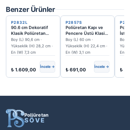
Benzer Ürünler
P2832L
P2857S
P28
90.6 cm Dekoratif
Poliüretan Kapı ve
Poli
Klasik Poliüretan
Pencere Üstü Klasik
İstir
Pencere ve Kapı
Motifli Söve Taç
ve P
Boy (L) 90,6 cm ·
Boy (L) 60 cm ·
Boy (
Üstü Söve Tacı
Modeli P2857S
P28
Yükseklik (H) 28,2 cm ·
Yükseklik (H) 22,4 cm ·
Yükse
En (W) 7,3 cm
En (W) 3,1 cm
En (W
İncele →
İncele →
₺
1.609,00
₺
691,00
₺
2.
Poliüretan
SÖVE