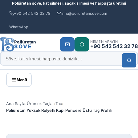
Poliüretan söve, kat silmesi, saçak silmesi ve harpuşta üretimi
+90 542 542 32 78
info@poliuretansove.com
WhatsApp
Poliüretan
HEMEN ARAYIN
+90 542 542 32 78
SÖVE
Menü
Ana Sayfa
›
Ürünler
›
Taçlar
›
Taç
›
Poliüretan Yüksek Rölyefli Kapı Pencere Üstü Taç Profili