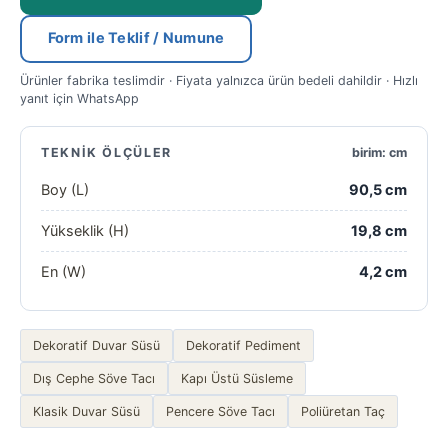
Form ile Teklif / Numune
Ürünler fabrika teslimdir · Fiyata yalnızca ürün bedeli dahildir · Hızlı
yanıt için WhatsApp
TEKNIK ÖLÇÜLER
birim: cm
Boy (L)
90,5 cm
Yükseklik (H)
19,8 cm
En (W)
4,2 cm
Dekoratif Duvar Süsü
Dekoratif Pediment
Dış Cephe Söve Tacı
Kapı Üstü Süsleme
Klasik Duvar Süsü
Pencere Söve Tacı
Poliüretan Taç