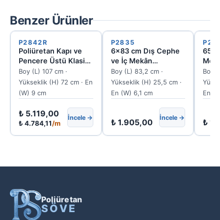
Benzer Ürünler
P2842R
P2835
P28
Poliüretan Kapı ve
6x83 cm Dış Cephe
65x8
Pencere Üstü Klasik
ve İç Mekân
Motif
Motifli Dekoratif
Poliüretan Söve Tacı
Kapı
Boy (L) 107 cm ·
Boy (L) 83,2 cm ·
Boy (
Söve Tacı P2842R
Söve
Yükseklik (H) 72 cm · En
Yükseklik (H) 25,5 cm ·
Yükse
(W) 9 cm
En (W) 6,1 cm
En (W
₺
5.119,00
İncele →
İncele →
₺
1.905,00
₺
1.
₺
4.784,11
/m
Poliüretan
SÖVE