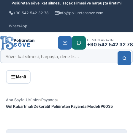
Poliüretan söve, kat silmesi, saçak silmesi ve harpuşta üretimi
+90 542 542 32 78
info@poliuretansove.com
WhatsApp
Poliüretan
HEMEN ARAYIN
+90 542 542 32 78
SÖVE
Menü
Ana Sayfa
›
Ürünler
›
Payanda
›
Gül Kabartmalı Dekoratif Poliüretan Payanda Modeli P6035