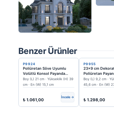
Benzer Ürünler
P9924
P9955
Poliüretan Söve Uyumlu
23x9 cm Dekorat
Volütlü Konsol Payanda
Poliüretan Payan
P9924
Konsol Desteği 
Boy (L) 21 cm · Yükseklik (H) 39
Boy (L) 9,2 cm · Yü
cm · En (W) 15,1 cm
45,6 cm · En (W) 2
İncele →
₺
1.061,00
₺
1.298,00