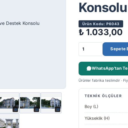
Konsolu
Ürün Kodu: P6043
₺
1.033,00
Sepete 
WhatsApp'tan Tek
Ürünler fabrika teslimdir · Fi
TEKNIK ÖLÇÜLER
Boy (L)
Yükseklik (H)