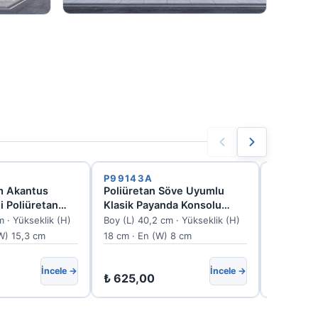
P99143A
P9916
m Akantus
Poliüretan Söve Uyumlu
Poliüret
i Poliüretan
Klasik Payanda Konsolu
Desenli 
Konsol
P99143A
P9916
m · Yükseklik (H)
Boy (L) 40,2 cm · Yükseklik (H)
Boy (L) 14
W) 15,3 cm
18 cm · En (W) 8 cm
cm · En (W
İncele →
İncele →
₺
625,00
₺
588,0