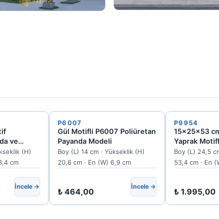
P6007
P9954
if
Gül Motifli P6007 Poliüretan
15x25x53 c
da ve
Payanda Modeli
Yaprak Motifl
P9955
Payanda ve 
kseklik (H)
Boy (L) 14 cm · Yükseklik (H)
Boy (L) 24,5 c
3,4 cm
20,6 cm · En (W) 6,9 cm
53,4 cm · En (
İncele →
İncele →
₺
464,00
₺
1.995,00