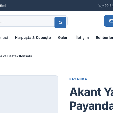
timi
+90 5
lmesi
Harpuşta & Küpeşte
Galeri
İletişim
Rehberle
da ve Destek Konsolu
PAYANDA
Akant Ya
Payanda