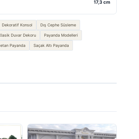
17,3 cm
Dekoratif Konsol
Dış Cephe Süsleme
Klasik Duvar Dekoru
Payanda Modelleri
retan Payanda
Saçak Altı Payanda