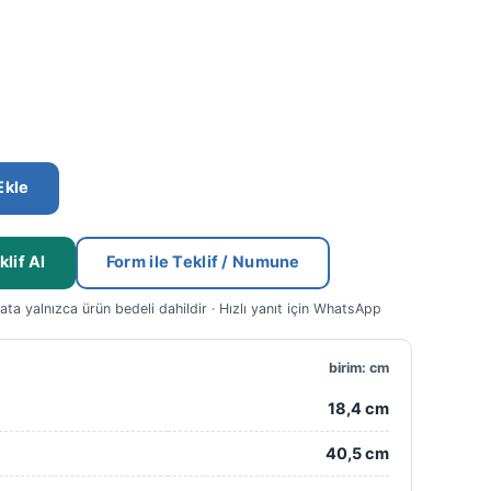
Ekle
lif Al
Form ile Teklif / Numune
yata yalnızca ürün bedeli dahildir · Hızlı yanıt için WhatsApp
birim: cm
18,4 cm
40,5 cm