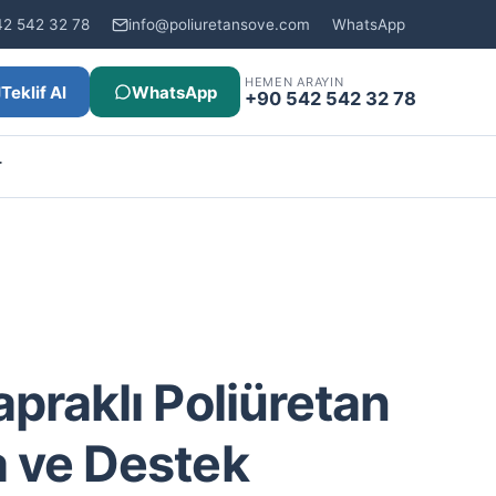
42 542 32 78
info@poliuretansove.com
WhatsApp
HEMEN ARAYIN
Teklif Al
WhatsApp
+90 542 542 32 78
r
praklı Poliüretan
 ve Destek