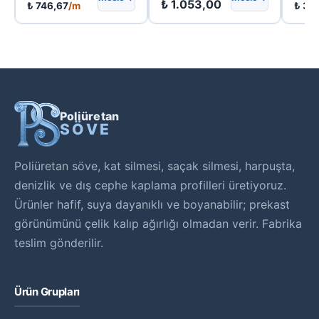
₺
1.053,00
₺
746,67
/m
₺
30
Poliüretan
SÖVE
Poliüretan söve, kat silmesi, saçak silmesi, harpuşta,
denizlik ve dış cephe kaplama profilleri üretiyoruz.
Ürünler hafif, suya dayanıklı ve boyanabilir; prekast
görünümünü çelik kalıp ağırlığı olmadan verir. Fabrika
teslim gönderilir.
Ürün Grupları