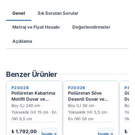
Genel
Sık Sorulan Sorular
Metraj ve Fiyat Hesabı
Değerlendirmeler
Açıklama
Benzer Ürünler
P2002B
P2002K
P82
Poliüretan Kabartma
Poliüretan Söve
Gül M
Motifli Duvar ve
Desenli Duvar ve
Duva
Tavan Bordürü
Tavan Köşe Bordürü
Kuşa
Boy (L) 240 cm ·
Boy (L) 56 cm ·
Boy (
P2002B
Motifi 56x56 cm
Yükseklik (H) 15 cm · En
Yükseklik (H) 5,5 cm ·
Yükse
P2002K
(W) 6,5 cm
En (W) 56 cm
(W) 1
₺
1.792,00
₺
73
İncele →
İncele →