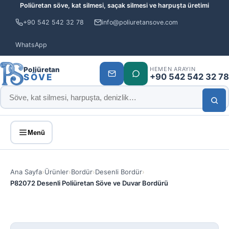
Poliüretan söve, kat silmesi, saçak silmesi ve harpuşta üretimi
+90 542 542 32 78
info@poliuretansove.com
WhatsApp
Poliüretan
HEMEN ARAYIN
+90 542 542 32 78
SÖVE
Menü
Ana Sayfa
›
Ürünler
›
Bordür
›
Desenli Bordür
›
P82072 Desenli Poliüretan Söve ve Duvar Bordürü