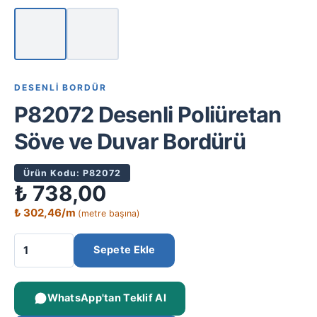
DESENLI BORDÜR
P82072 Desenli Poliüretan
Söve ve Duvar Bordürü
Ürün Kodu: P82072
₺
738,00
₺
302,46
/m
(metre başına)
Sepete Ekle
WhatsApp'tan Teklif Al