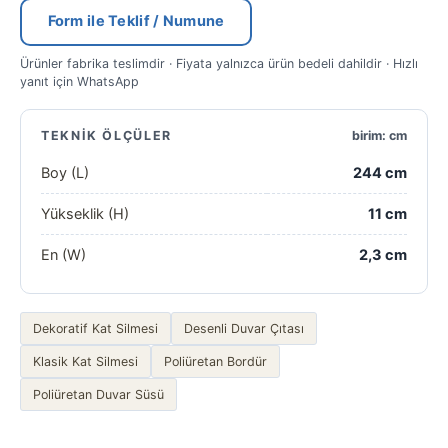
Form ile Teklif / Numune
Ürünler fabrika teslimdir · Fiyata yalnızca ürün bedeli dahildir · Hızlı
yanıt için WhatsApp
TEKNIK ÖLÇÜLER
birim: cm
Boy (L)
244 cm
Yükseklik (H)
11 cm
En (W)
2,3 cm
Dekoratif Kat Silmesi
Desenli Duvar Çıtası
Klasik Kat Silmesi
Poliüretan Bordür
Poliüretan Duvar Süsü