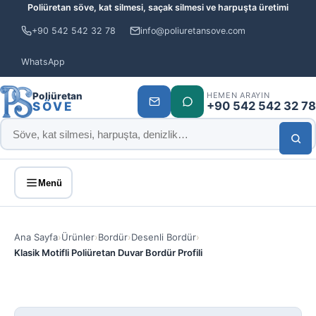
Poliüretan söve, kat silmesi, saçak silmesi ve harpuşta üretimi
+90 542 542 32 78
info@poliuretansove.com
WhatsApp
Poliüretan
HEMEN ARAYIN
+90 542 542 32 78
SÖVE
Menü
Ana Sayfa
›
Ürünler
›
Bordür
›
Desenli Bordür
›
Klasik Motifli Poliüretan Duvar Bordür Profili