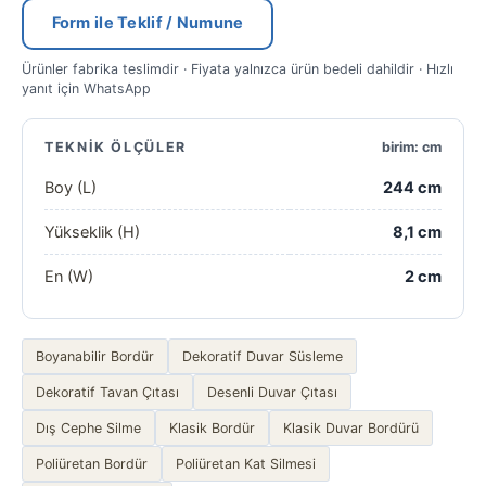
Form ile Teklif / Numune
Ürünler fabrika teslimdir · Fiyata yalnızca ürün bedeli dahildir · Hızlı
yanıt için WhatsApp
TEKNIK ÖLÇÜLER
birim: cm
Boy (L)
244 cm
Yükseklik (H)
8,1 cm
En (W)
2 cm
Boyanabilir Bordür
Dekoratif Duvar Süsleme
Dekoratif Tavan Çıtası
Desenli Duvar Çıtası
Dış Cephe Silme
Klasik Bordür
Klasik Duvar Bordürü
Poliüretan Bordür
Poliüretan Kat Silmesi