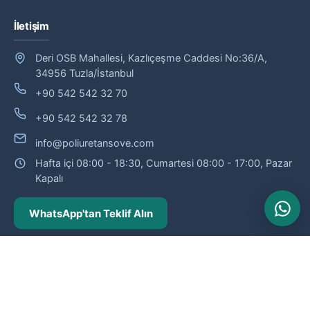
İletişim
Deri OSB Mahallesi, Kazlıçeşme Caddesi No:36/A,
34956 Tuzla/İstanbul
+90 542 542 32 70
+90 542 542 32 78
info@poliuretansove.com
Hafta içi 08:00 - 18:30, Cumartesi 08:00 - 17:00, Pazar
Kapalı
WhatsApp'tan Teklif Alın
© 2026 Poliüretan Söve — Poliüretan söve ve dış cephe profilleri
üreticisi.
Fabrika teslim · Siparişe özel üretim