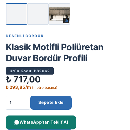
DESENLI BORDÜR
Klasik Motifli Poliüretan
Duvar Bordür Profili
Ürün Kodu: P82062
₺
717,00
₺
293,85
/m
(metre başına)
Sepete Ekle
WhatsApp'tan Teklif Al