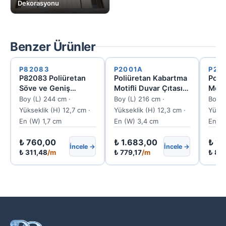
Dekorasyonu
Benzer Ürünler
P82083
P2001A
P20
P82083 Poliüretan
Poliüretan Kabartma
Poli
Söve ve Geniş
Motifli Duvar Çıtası
Moti
Desenli Kat Silmesi
ve Söve Profili
Bord
Boy (L) 244 cm ·
Boy (L) 216 cm ·
Boy (
12.3x3.4 cm
Prof
Yükseklik (H) 12,7 cm ·
Yükseklik (H) 12,3 cm ·
Yükse
En (W) 1,7 cm
En (W) 3,4 cm
En (W
₺
760,00
₺
1.683,00
₺
1.
İncele →
İncele →
₺
311,48
/m
₺
779,17
/m
₺
82