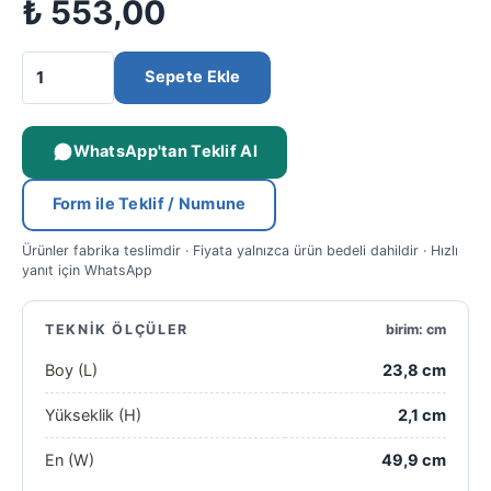
₺
553,00
Sepete Ekle
WhatsApp'tan Teklif Al
Form ile Teklif / Numune
Ürünler fabrika teslimdir · Fiyata yalnızca ürün bedeli dahildir · Hızlı
yanıt için WhatsApp
TEKNIK ÖLÇÜLER
birim: cm
Boy (L)
23,8 cm
Yükseklik (H)
2,1 cm
En (W)
49,9 cm