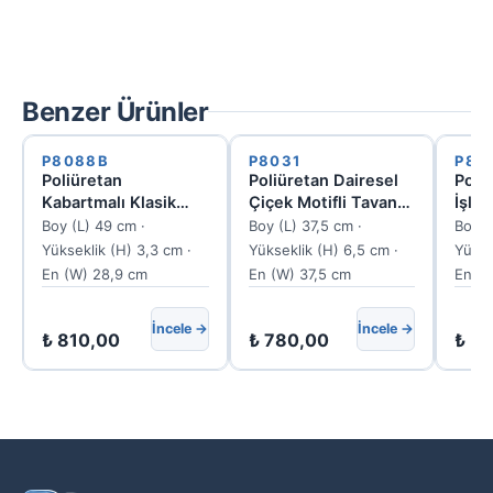
Benzer Ürünler
P8088B
P8031
P80
Poliüretan
Poliüretan Dairesel
Poli
Kabartmalı Klasik
Çiçek Motifli Tavan
İşle
Duvar Süsü ve Taç
ve Duvar Göbeği 38
Mobi
Boy (L) 49 cm ·
Boy (L) 37,5 cm ·
Boy (
Modeli P8088B
cm
P80
Yükseklik (H) 3,3 cm ·
Yükseklik (H) 6,5 cm ·
Yükse
En (W) 28,9 cm
En (W) 37,5 cm
En (
İncele →
İncele →
₺
810,00
₺
780,00
₺
51