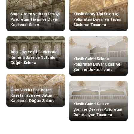
Sage Green ve Altın Detaylı
Klasik Saray Tipi Salon İçi
Poliüretan Tavan ve Duvar
Poliüretan Duvar ve Tavan
Kaplamalı Salon
Süsleme Tasarımı
Ada Çayı Yeşili Tonlarında
Kemerli Söve ve Sütunlu
Klasik Galeri Salonu
Düğün Salonu
Poliüretan Duvar Çıtası ve
Şömine Dekorasyonu
Gold Varaklı Poliüretan
Kasetli Tavan ve Sütun
Kaplamalı Düğün Salonu
Klasik Galeri Katı ve
Şömine Çevresi Poliüretan
Dekorasyon Tasarımı