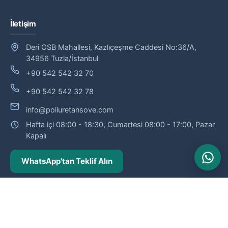
İletişim
Deri OSB Mahallesi, Kazlıçeşme Caddesi No:36/A,
34956 Tuzla/İstanbul
+90 542 542 32 70
+90 542 542 32 78
info@poliuretansove.com
Hafta içi 08:00 - 18:30, Cumartesi 08:00 - 17:00, Pazar
Kapalı
WhatsApp'tan Teklif Alın
© 2026 Poliüretan Söve — Poliüretan söve ve dış cephe profilleri
üreticisi.
Fabrika teslim · Siparişe özel üretim