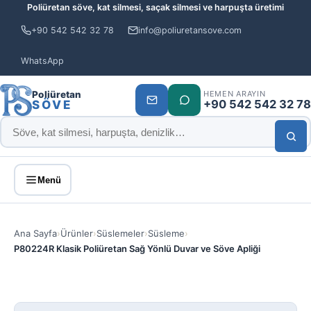
Poliüretan söve, kat silmesi, saçak silmesi ve harpuşta üretimi
+90 542 542 32 78
info@poliuretansove.com
WhatsApp
Poliüretan
HEMEN ARAYIN
+90 542 542 32 78
SÖVE
Menü
Ana Sayfa
›
Ürünler
›
Süslemeler
›
Süsleme
›
P80224R Klasik Poliüretan Sağ Yönlü Duvar ve Söve Apliği