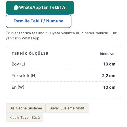
WhatsApp'tan Teklif Al
Form ile Teklif / Numune
Ürünler fabrika teslimdir · Fiyata yalnızca ürün bedeli dahildir · Hızlı
yanıt için WhatsApp
TEKNIK ÖLÇÜLER
birim: cm
Boy (L)
10 cm
Yükseklik (H)
2,2 cm
En (W)
10 cm
Dış Cephe Süsleme
Duvar Süsleme Motifi
Klasik Tavan Süsü