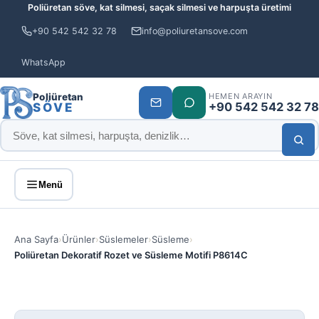
Poliüretan söve, kat silmesi, saçak silmesi ve harpuşta üretimi
+90 542 542 32 78
info@poliuretansove.com
WhatsApp
Poliüretan
HEMEN ARAYIN
+90 542 542 32 78
SÖVE
Menü
Ana Sayfa
›
Ürünler
›
Süslemeler
›
Süsleme
›
Poliüretan Dekoratif Rozet ve Süsleme Motifi P8614C