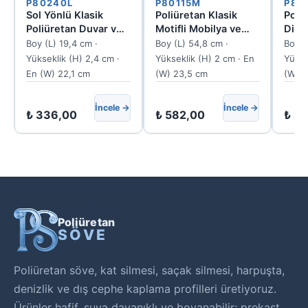
P80240L
P80115M
P80
Sol Yönlü Klasik
Poliüretan Klasik
Poli
Poliüretan Duvar ve
Motifli Mobilya ve
Dike
Mobilya Apliği 22x19
Duvar Süslemesi
Motif
Boy (L) 19,4 cm ·
Boy (L) 54,8 cm ·
Boy (
cm
24x55 cm
Yükseklik (H) 2,4 cm ·
Yükseklik (H) 2 cm · En
Yükse
En (W) 22,1 cm
(W) 23,5 cm
(W) 5
İncele →
İncele →
₺
336,00
₺
582,00
₺
85
Poliüretan
SÖVE
Poliüretan söve, kat silmesi, saçak silmesi, harpuşta,
denizlik ve dış cephe kaplama profilleri üretiyoruz.
Ürünler hafif, suya dayanıklı ve boyanabilir; prekast