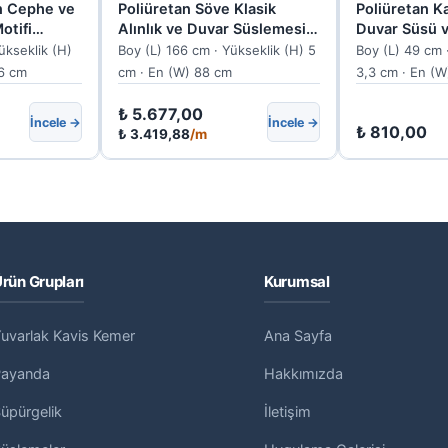
n Cephe ve
Poliüretan Söve Klasik
Poliüretan K
otifi
Alınlık ve Duvar Süslemesi
Duvar Süsü v
Modeli 166x88 cm P28120
P8088B
ükseklik (H)
Boy (L) 166 cm · Yükseklik (H) 5
Boy (L) 49 cm 
,6 cm
cm · En (W) 88 cm
3,3 cm · En (W
₺
5.677,00
İncele →
İncele →
₺
810,00
₺
3.419,88
/m
rün Grupları
Kurumsal
uvarlak Kavis Kemer
Ana Sayfa
Payanda
Hakkımızda
üpürgelik
İletişim