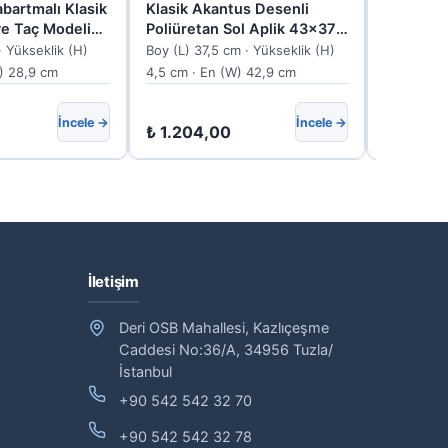
abartmalı Klasik
Klasik Akantus Desenli
Poliüret
e Taç Modeli
Poliüretan Sol Aplik 43x37
Süsleme 
cm
P8011
· Yükseklik (H)
Boy (L) 37,5 cm · Yükseklik (H)
Boy (L) 30
) 28,9 cm
4,5 cm · En (W) 42,9 cm
4 cm · En
İncele →
İncele →
₺
1.204,00
₺
1.161,
İletişim
Deri OSB Mahallesi, Kazlıçeşme
Caddesi No:36/A, 34956 Tuzla/
İstanbul
+90 542 542 32 70
+90 542 542 32 78