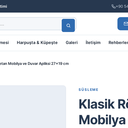
timi
+90 5
lmesi
Harpuşta & Küpeşte
Galeri
İletişim
Rehberle
üretan Mobilya ve Duvar Apliksi 27×19 cm
SÜSLEME
Klasik R
Mobilya 