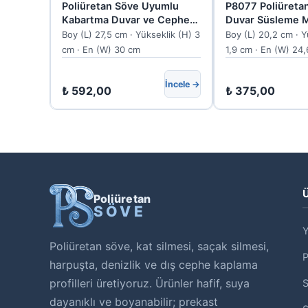
Poliüretan Söve Uyumlu
P8077 Poliüreta
Kabartma Duvar ve Cephe
Duvar Süsleme M
Motifi 30x27.5 cm
24.6x20.2 cm
Boy (L) 27,5 cm · Yükseklik (H) 3
Boy (L) 20,2 cm · Y
cm · En (W) 30 cm
1,9 cm · En (W) 24
İncele →
₺
592,00
₺
375,00
Ü
Poliüretan
SÖVE
Y
Poliüretan söve, kat silmesi, saçak silmesi,
harpuşta, denizlik ve dış cephe kaplama
profilleri üretiyoruz. Ürünler hafif, suya
S
dayanıklı ve boyanabilir; prekast