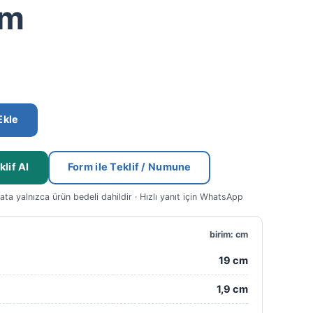
cm
Ekle
lif Al
Form ile Teklif / Numune
yata yalnızca ürün bedeli dahildir · Hızlı yanıt için WhatsApp
birim: cm
19 cm
1,9 cm