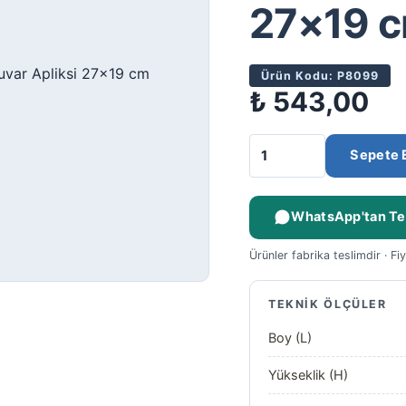
27×19 
Ürün Kodu: P8099
₺
543,00
Sepete 
WhatsApp'tan Tek
Ürünler fabrika teslimdir · Fi
TEKNIK ÖLÇÜLER
Boy (L)
Yükseklik (H)