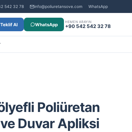
42 542 32 78
info@poliuretansove.com
WhatsApp
HEMEN ARAYIN
Teklif Al
WhatsApp
+90 542 542 32 78
r
ölyefli Poliüretan
ve Duvar Apliksi