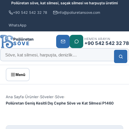
Poliüretan söve, kat silmesi, saçak silmesi ve harpuşta üretimi
+90 542 542 32 78
info@poliuretansove.com
WhatsApp
Poliüretan
HEMEN ARAYIN
+90 542 542 32 78
SÖVE
Menü
Ana Sayfa
›
Ürünler
›
Söveler
›
Söve
›
Poliüretan Geniş Kesitli Dış Cephe Söve ve Kat Silmesi P1460