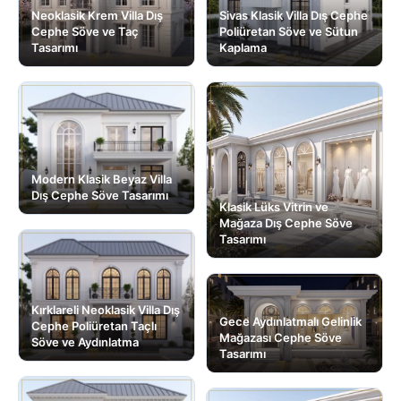
Neoklasik Krem Villa Dış
Sivas Klasik Villa Dış Cephe
Cephe Söve ve Taç
Poliüretan Söve ve Sütun
Tasarımı
Kaplama
Modern Klasik Beyaz Villa
Dış Cephe Söve Tasarımı
Klasik Lüks Vitrin ve
Mağaza Dış Cephe Söve
Tasarımı
Kırklareli Neoklasik Villa Dış
Gece Aydınlatmalı Gelinlik
Cephe Poliüretan Taçlı
Mağazası Cephe Söve
Söve ve Aydınlatma
Tasarımı