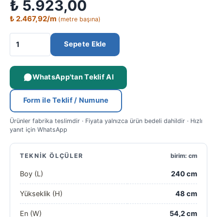
₺
5.923,00
₺
2.467,92
/m
(metre başına)
Sepete Ekle
WhatsApp'tan Teklif Al
Form ile Teklif / Numune
Ürünler fabrika teslimdir · Fiyata yalnızca ürün bedeli dahildir · Hızlı
yanıt için WhatsApp
TEKNIK ÖLÇÜLER
birim: cm
Boy (L)
240 cm
Yükseklik (H)
48 cm
En (W)
54,2 cm