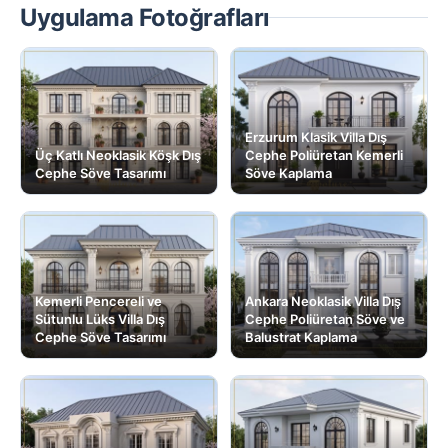
Uygulama Fotoğrafları
Erzurum Klasik Villa Dış
Üç Katlı Neoklasik Köşk Dış
Cephe Poliüretan Kemerli
Cephe Söve Tasarımı
Söve Kaplama
Kemerli Pencereli ve
Ankara Neoklasik Villa Dış
Sütunlu Lüks Villa Dış
Cephe Poliüretan Söve ve
Cephe Söve Tasarımı
Balustrat Kaplama