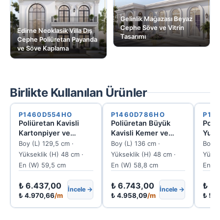
Gelinlik Mağazası Beyaz
Cephe Söve ve Vitrin
Edirne Neoklasik Villa Dış
Tasarımı
Cephe Poliüretan Payanda
ve Söve Kaplama
Birlikte Kullanılan Ürünler
P1460D554HO
P1460D786HO
P14
Poliüretan Kavisli
Poliüretan Büyük
Poli
Kartonpiyer ve
Kavisli Kemer ve
Yuva
Kemer Söve Modeli
Cephe Sövesi
Duva
Boy (L) 129,5 cm ·
Boy (L) 136 cm ·
Boy (
P1460D554HO
P1460D786HO
P14
Yükseklik (H) 48 cm ·
Yükseklik (H) 48 cm ·
Yükse
En (W) 59,5 cm
En (W) 58,8 cm
En (W
₺
6.437,00
₺
6.743,00
₺
5.
İncele →
İncele →
₺
4.970,66
/m
₺
4.958,09
/m
₺
5.0