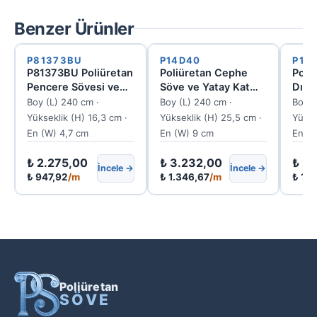
Benzer Ürünler
P81373BU
P14D40
P14
P81373BU Poliüretan
Poliüretan Cephe
Poli
Pencere Sövesi ve
Söve ve Yatay Kat
Dış 
Kapı Çerçevesi
Silmesi Profili 9x240
Prof
Boy (L) 240 cm ·
Boy (L) 240 cm ·
Boy (
cm
P14
Yükseklik (H) 16,3 cm ·
Yükseklik (H) 25,5 cm ·
Yükse
En (W) 4,7 cm
En (W) 9 cm
En (W
₺
2.275,00
₺
3.232,00
₺
2.
İncele →
İncele →
₺
947,92
/m
₺
1.346,67
/m
₺
1.0
Poliüretan
SÖVE