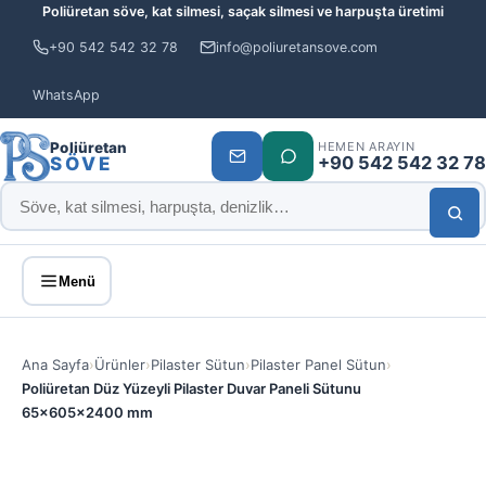
Poliüretan söve, kat silmesi, saçak silmesi ve harpuşta üretimi
+90 542 542 32 78
info@poliuretansove.com
WhatsApp
Poliüretan
HEMEN ARAYIN
+90 542 542 32 78
SÖVE
Menü
Ana Sayfa
›
Ürünler
›
Pilaster Sütun
›
Pilaster Panel Sütun
›
Poliüretan Düz Yüzeyli Pilaster Duvar Paneli Sütunu
65x605x2400 mm