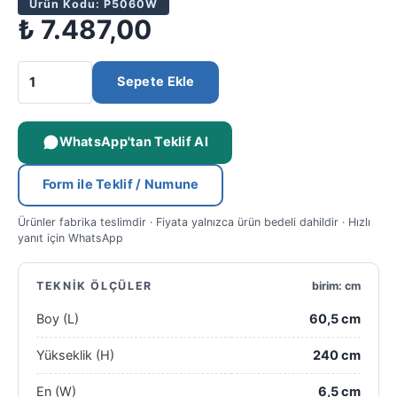
Ürün Kodu: P5060W
₺
7.487,00
Sepete Ekle
WhatsApp'tan Teklif Al
Form ile Teklif / Numune
Ürünler fabrika teslimdir · Fiyata yalnızca ürün bedeli dahildir · Hızlı
yanıt için WhatsApp
TEKNIK ÖLÇÜLER
birim: cm
Boy (L)
60,5 cm
Yükseklik (H)
240 cm
En (W)
6,5 cm