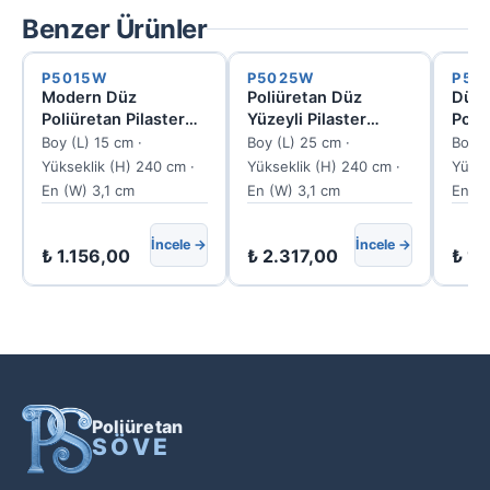
Benzer Ürünler
P5015W
P5025W
P50
Modern Düz
Poliüretan Düz
Düz 
Poliüretan Pilaster
Yüzeyli Pilaster
Poliü
Duvar Sütunu Profili
Sütun Paneli
Duva
Boy (L) 15 cm ·
Boy (L) 25 cm ·
Boy (
P5015W
P5025W
P50
Yükseklik (H) 240 cm ·
Yükseklik (H) 240 cm ·
Yükse
En (W) 3,1 cm
En (W) 3,1 cm
En (W
İncele →
İncele →
₺
1.156,00
₺
2.317,00
₺
1.
Poliüretan
SÖVE