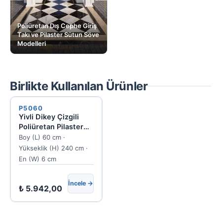
Poliüretan Dış Cephe Giriş
Takı ve Pilaster Sütun Söve
Modelleri
Birlikte Kullanılan Ürünler
P5060
Yivli Dikey Çizgili
Poliüretan Pilaster
Duvar Sütun Paneli
Boy (L) 60 cm ·
P5060
Yükseklik (H) 240 cm ·
En (W) 6 cm
İncele →
₺
5.942,00