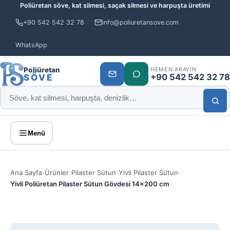
Poliüretan söve, kat silmesi, saçak silmesi ve harpuşta üretimi
+90 542 542 32 78
info@poliuretansove.com
WhatsApp
Poliüretan
HEMEN ARAYIN
+90 542 542 32 78
SÖVE
Menü
Ana Sayfa
›
Ürünler
›
Pilaster Sütun
›
Yivli Pilaster Sütun
›
Yivli Poliüretan Pilaster Sütun Gövdesi 14×200 cm