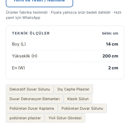
Form ile Teklif / Numune
Ürünler fabrika teslimdir · Fiyata yalnızca ürün bedeli dahildir · Hızlı
yanıt için WhatsApp
TEKNIK ÖLÇÜLER
birim: cm
Boy (L)
14 cm
Yükseklik (H)
200 cm
En (W)
2 cm
Dekoratif Duvar Sütunu
Dış Cephe Pilaster
Duvar Dekorasyon Elemanları
Klasik Sütun
Poliüretan Duvar Kaplama
Poliüretan Duvar Sütunu
poliüretan pilaster
Yivli Sütun Gövdesi