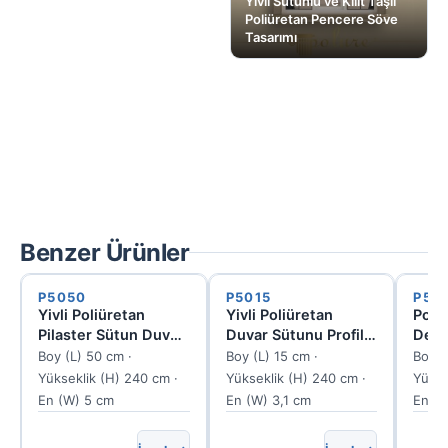
Yivli Sütunlu ve Kilit Taşlı
Poliüretan Pencere Söve
Tasarımı
Benzer Ürünler
P5050
P5015
P50
Yivli Poliüretan
Yivli Poliüretan
Poli
Pilaster Sütun Duvar
Duvar Sütunu Profil
Dese
Paneli
Modeli P5015
Sütu
Boy (L) 50 cm ·
Boy (L) 15 cm ·
Boy (
50x500x2400 mm
Pane
Yükseklik (H) 240 cm ·
Yükseklik (H) 240 cm ·
Yükse
P5050
En (W) 5 cm
En (W) 3,1 cm
En (W