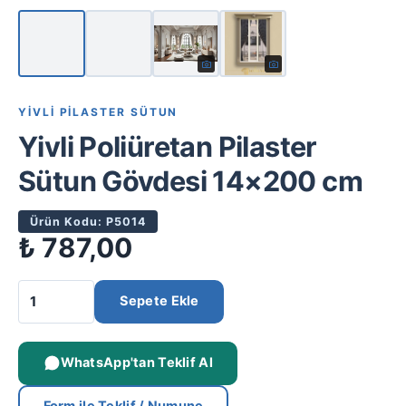
YIVLI PILASTER SÜTUN
Yivli Poliüretan Pilaster
Sütun Gövdesi 14×200 cm
Ürün Kodu: P5014
₺
787,00
Sepete Ekle
WhatsApp'tan Teklif Al