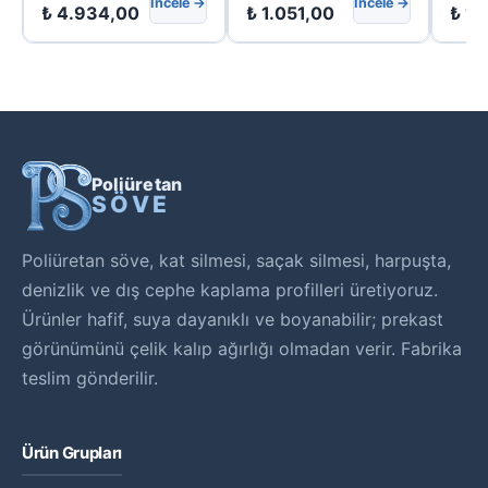
İncele →
İncele →
₺
4.934,00
₺
1.051,00
₺
1.
Poliüretan
SÖVE
Poliüretan söve, kat silmesi, saçak silmesi, harpuşta,
denizlik ve dış cephe kaplama profilleri üretiyoruz.
Ürünler hafif, suya dayanıklı ve boyanabilir; prekast
görünümünü çelik kalıp ağırlığı olmadan verir. Fabrika
teslim gönderilir.
Ürün Grupları