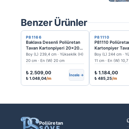
Benzer Ürünler
P81166
P81110
Baklava Desenli Poliüretan
P81110 Poliüreta
Tavan Kartonpiyeri 20x20
Kartonpiyer Tav
cm
Birleşim Çıtası
Boy (L) 239,4 cm · Yükseklik (H)
Boy (L) 244 cm · Yü
20 cm · En (W) 20 cm
11 cm · En (W) 10,
₺
2.509,00
₺
1.184,00
İncele →
₺
1.048,04
/m
₺
485,25
/m
Ü
Poliüretan
SÖVE