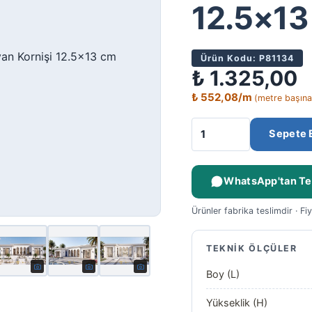
12.5×13
Ürün Kodu: P81134
₺
1.325,00
₺
552,08
/m
(metre başına
Sepete 
WhatsApp'tan Tek
Ürünler fabrika teslimdir · Fi
TEKNIK ÖLÇÜLER
Boy (L)
Yükseklik (H)