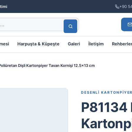
timi
+90 5
lmesi
Harpuşta & Küpeşte
Galeri
İletişim
Rehberle
oliüretan Dişli Kartonpiyer Tavan Kornişi 12.5×13 cm
DESENLI KARTONPIYE
P81134 P
Kartonpi