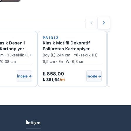
P81013
P81170
lasik Desenli
Klasik Motifli Dekoratif
Poliüret
Kartonpiyer
Poliüretan Kartonpiyer
Desenli 
0L
Modeli
cm · Yükseklik (H)
Boy (L) 244 cm · Yükseklik (H)
Boy (L) 24
(W) 38 cm
6,5 cm · En (W) 6,8 cm
31,5 cm ·
₺
858,00
₺
5.647
İncele →
İncele →
₺
351,64
/m
₺
2.332,
İletişim