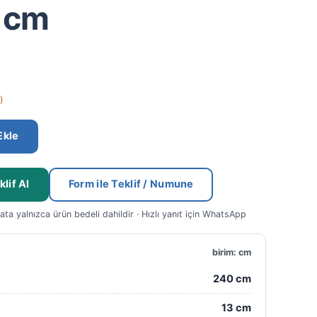
 cm
)
Ekle
lif Al
Form ile Teklif / Numune
yata yalnızca ürün bedeli dahildir · Hızlı yanıt için WhatsApp
birim: cm
240 cm
13 cm