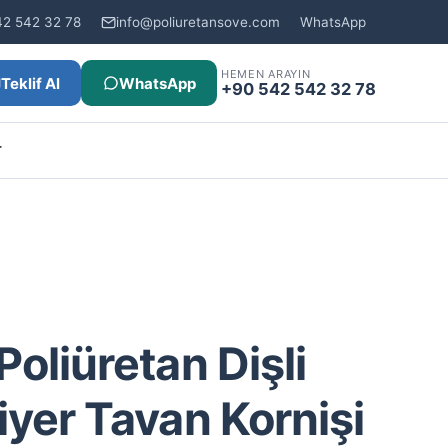
42 542 32 78
info@poliuretansove.com
WhatsApp
HEMEN ARAYIN
Teklif Al
WhatsApp
+90 542 542 32 78
r
R
oliüretan Dişli
yer Tavan Kornişi