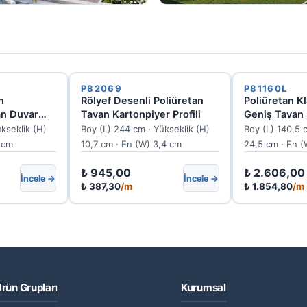
P82069
P81160L
n
Rölyef Desenli Poliüretan
Poliüretan K
an Duvar
Tavan Kartonpiyer Profili
Geniş Tavan 
Profili P8116
kseklik (H)
Boy (L) 244 cm · Yükseklik (H)
Boy (L) 140,5 
7 cm
10,7 cm · En (W) 3,4 cm
24,5 cm · En 
₺
945,00
₺
2.606,00
İncele →
İncele →
₺
387,30
/m
₺
1.854,80
/m
rün Grupları
Kurumsal