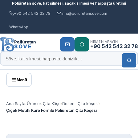
Poliüretan söve, kat silmesi, saçak silmesi ve harpuşta üretimi
+90 542 542 32 78
info@poliuretansove.com
WhatsApp
Poliüretan
HEMEN ARAYIN
+90 542 542 32 78
SÖVE
Menü
Ana Sayfa
›
Ürünler
›
Çıta Köşe
›
Desenli Çıta köşesi
›
Çiçek Motifli Kare Formlu Poliüretan Çıta Köşesi