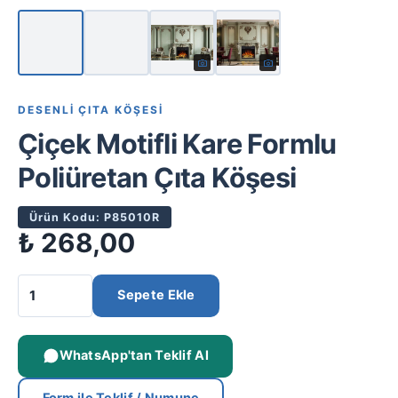
DESENLI ÇITA KÖŞESI
Çiçek Motifli Kare Formlu
Poliüretan Çıta Köşesi
Ürün Kodu: P85010R
₺
268,00
Sepete Ekle
WhatsApp'tan Teklif Al