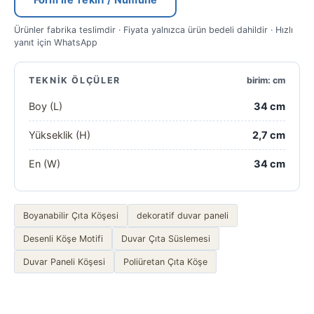
Form ile Teklif / Numune
Ürünler fabrika teslimdir · Fiyata yalnızca ürün bedeli dahildir · Hızlı
yanıt için WhatsApp
TEKNIK ÖLÇÜLER
birim: cm
Boy (L)
34 cm
Yükseklik (H)
2,7 cm
En (W)
34 cm
Boyanabilir Çıta Köşesi
dekoratif duvar paneli
Desenli Köşe Motifi
Duvar Çıta Süslemesi
Duvar Paneli Köşesi
Poliüretan Çıta Köşe