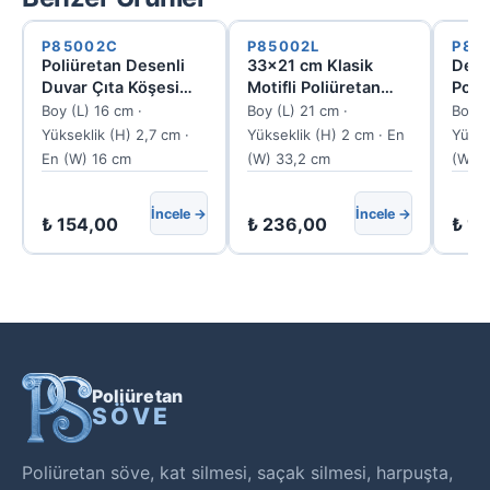
P85002C
P85002L
P82
Poliüretan Desenli
33x21 cm Klasik
Dekor
Duvar Çıta Köşesi
Motifli Poliüretan
Poli
P85002C
Duvar Çıta Köşesi
Köşe
Boy (L) 16 cm ·
Boy (L) 21 cm ·
Boy (
P85002L
Yükseklik (H) 2,7 cm ·
Yükseklik (H) 2 cm · En
Yükse
En (W) 16 cm
(W) 33,2 cm
(W) 
İncele →
İncele →
₺
154,00
₺
236,00
₺
18
Poliüretan
SÖVE
Poliüretan söve, kat silmesi, saçak silmesi, harpuşta,