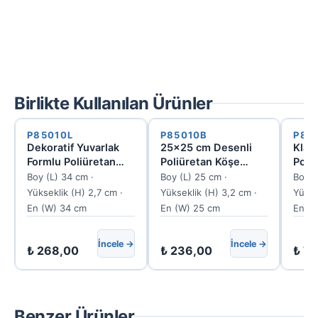
Birlikte Kullanılan Ürünler
P85010L
P85010B
P85
Dekoratif Yuvarlak
25x25 cm Desenli
Klasi
Formlu Poliüretan
Poliüretan Köşe
Poli
Çıta Köşesi
Çıtası
Tava
Boy (L) 34 cm ·
Boy (L) 25 cm ·
Boy (
Yükseklik (H) 2,7 cm ·
Yükseklik (H) 3,2 cm ·
Yükse
En (W) 34 cm
En (W) 25 cm
En (W
İncele →
İncele →
₺
268,00
₺
236,00
₺
70
Benzer Ürünler