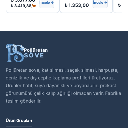
₺
5.677,00
İncele →
İncele →
₺
1.353,00
₺
35
₺
3.419,88
/m
Poliüretan
SÖVE
Poliüretan söve, kat silmesi, saçak silmesi, harpuşta,
denizlik ve dış cephe kaplama profilleri üretiyoruz.
Ürünler hafif, suya dayanıklı ve boyanabilir; prekast
görünümünü çelik kalıp ağırlığı olmadan verir. Fabrika
teslim gönderilir.
Ürün Grupları