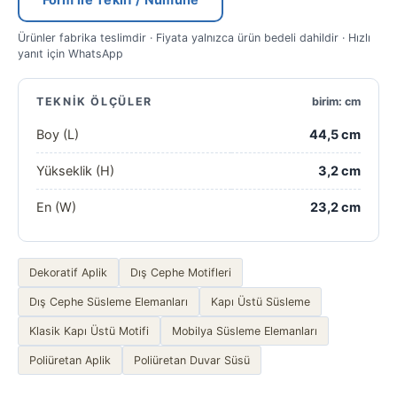
Form ile Teklif / Numune
Ürünler fabrika teslimdir · Fiyata yalnızca ürün bedeli dahildir · Hızlı
yanıt için WhatsApp
TEKNIK ÖLÇÜLER
birim: cm
Boy (L)
44,5 cm
Yükseklik (H)
3,2 cm
En (W)
23,2 cm
Dekoratif Aplik
Dış Cephe Motifleri
Dış Cephe Süsleme Elemanları
Kapı Üstü Süsleme
Klasik Kapı Üstü Motifi
Mobilya Süsleme Elemanları
Poliüretan Aplik
Poliüretan Duvar Süsü