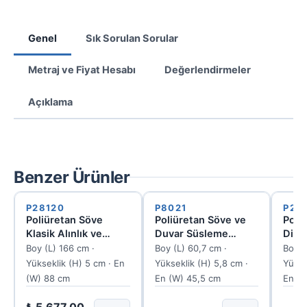
Genel
Sık Sorulan Sorular
Metraj ve Fiyat Hesabı
Değerlendirmeler
Açıklama
Benzer Ürünler
P28120
P8021
P28
Poliüretan Söve
Poliüretan Söve ve
Poli
Klasik Alınlık ve
Duvar Süsleme
Dike
Duvar Süslemesi
Motifi 45.5x60.7 cm
Mobi
Boy (L) 166 cm ·
Boy (L) 60,7 cm ·
Boy (
Modeli 166x88 cm
Moti
Yükseklik (H) 5 cm · En
Yükseklik (H) 5,8 cm ·
Yükse
P28120
(W) 88 cm
En (W) 45,5 cm
En (W