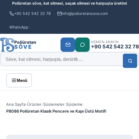
Poliüretan söve, kat silmesi, saçak silmesi ve harpuşta üretimi
+90 542 542 32 78
info@poliuretansove.com
WhatsApp
Poliüretan
HEMEN ARAYIN
+90 542 542 32 78
SÖVE
Menü
Ana Sayfa
›
Ürünler
›
Süslemeler
›
Süsleme
›
P8086 Poliüretan Klasik Pencere ve Kapı Üstü Motifi