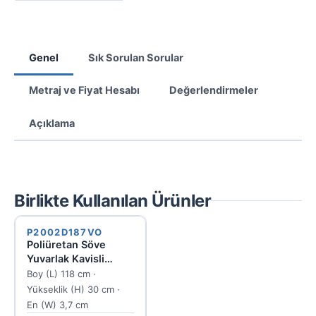
Genel
Sık Sorulan Sorular
Metraj ve Fiyat Hesabı
Değerlendirmeler
Açıklama
Birlikte Kullanılan Ürünler
P2002D187VO
Poliüretan Söve
Yuvarlak Kavisli
Kemer Dekoratif
Boy (L) 118 cm ·
Duvar Elemanı
Yükseklik (H) 30 cm ·
37x1180x300 mm
En (W) 3,7 cm