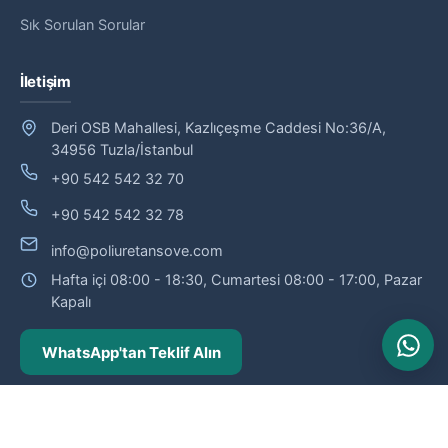
Sık Sorulan Sorular
İletişim
Deri OSB Mahallesi, Kazlıçeşme Caddesi No:36/A,
34956 Tuzla/İstanbul
+90 542 542 32 70
+90 542 542 32 78
info@poliuretansove.com
Hafta içi 08:00 - 18:30, Cumartesi 08:00 - 17:00, Pazar
Kapalı
WhatsApp'tan Teklif Alın
© 2026 Poliüretan Söve — Poliüretan söve ve dış cephe profilleri