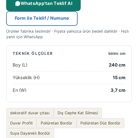
WhatsApp'tan Teklif Al
Form ile Teklif / Numune
Ürünler fabrika teslimdir · Fiyata yalnızca ürün bedeli dahildir · Hızlı
yanıt için WhatsApp
TEKNIK ÖLÇÜLER
birim: cm
Boy (L)
240 cm
Yükseklik (H)
15 cm
En (W)
3,7 cm
dekoratif duvar çıtası
Dış Cephe Kat Silmesi
Duvar Profili
Poliüretan Bordür
Poliüretan Düz Bordür
Suya Dayanıklı Bordür