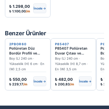
₺
1.298,00
İncele →
₺
1.100,00
/m
Benzer Ürünler
2PBOR60
P85407
P85
Poliüretan Düz
P85407 Poliüretan
Poli
Bordür Profili ve
Duvar Çıtası ve
Bord
Duvar Çıtası 6 cm
Kenar Bordür Profili
Çıta
Boy (L) 240 cm ·
Boy (L) 240 cm ·
Boy (
(25x60 mm)
Yükseklik (H) 6 cm · En
Yükseklik (H) 8,7 cm ·
Yükse
(W) 2,5 cm
En (W) 3,5 cm
En (W
₺
550,00
₺
482,00
₺
76
İncele →
İncele →
₺
229,17
/m
₺
200,83
/m
₺
317