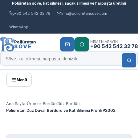
Poliüretan söve, kat silmesi, saçak silmesi ve harpuşta üretimi
+90 542 542 32 78
info@poliuretansove.com
WhatsApp
Poliüretan
HEMEN ARAYIN
+90 542 542 32 78
SÖVE
Menü
Ana Sayfa
›
Ürünler
›
Bordür
›
Düz Bordür
›
Poliüretan Düz Duvar Bordürü ve Kat Silmesi Profili P2002