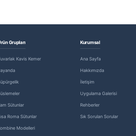
rün Grupları
Kurumsal
uvarlak Kavis Kemer
Ana Sayfa
Payanda
Hakkımızda
üpürgelik
İletişim
üslemeler
Uygulama Galerisi
am Sütunlar
Rehberler
ısa Roma Sütunlar
Sık Sorulan Sorular
ombine Modelleri