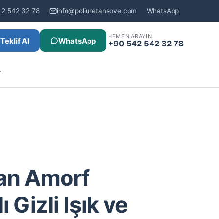
42 542 32 78
info@poliuretansove.com
WhatsApp
HEMEN ARAYIN
Teklif Al
WhatsApp
+90 542 542 32 78
r
tan Amorf
 Gizli Işık ve