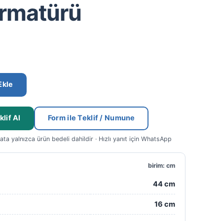
rmatürü
Ekle
lif Al
Form ile Teklif / Numune
yata yalnızca ürün bedeli dahildir · Hızlı yanıt için WhatsApp
birim: cm
44 cm
16 cm