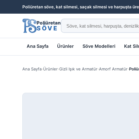
Poliüretan söve, kat silmesi, saçak silmesi ve harpuşta üre
Poliüretan
SÖVE
Ana Sayfa
Ürünler
Söve Modelleri
Kat Si
Ana Sayfa
›
Ürünler
›
Gizli Işık ve Armatür
›
Amorf Armatür
›
Poliü