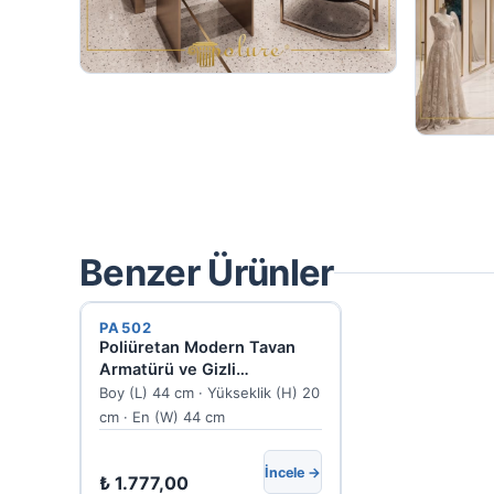
Benzer Ürünler
PA502
Poliüretan Modern Tavan
Armatürü ve Gizli
Aydınlatma Modeli
Boy (L) 44 cm · Yükseklik (H) 20
cm · En (W) 44 cm
İncele →
₺
1.777,00