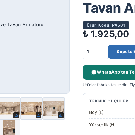
Tavan A
Ürün Kodu: PA501
₺
1.925,00
Sepete 
WhatsApp'tan Tek
Ürünler fabrika teslimdir · Fi
TEKNIK ÖLÇÜLER
Boy (L)
Yükseklik (H)