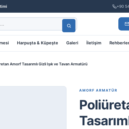
timi
+90 5
lmesi
Harpuşta & Küpeşte
Galeri
İletişim
Rehberle
retan Amorf Tasarımlı Gizli Işık ve Tavan Armatürü
AMORF ARMATÜR
Poliüre
Tasarımlı