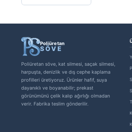
Ü
Poliüretan
SÖVE
Y
Poliüretan söve, kat silmesi, saçak silmesi,
harpuşta, denizlik ve dış cephe kaplama
profilleri üretiyoruz. Ürünler hafif, suya
S
dayanıklı ve boyanabilir; prekast
S
görünümünü çelik kalıp ağırlığı olmadan
T
verir. Fabrika teslim gönderilir.
K
K