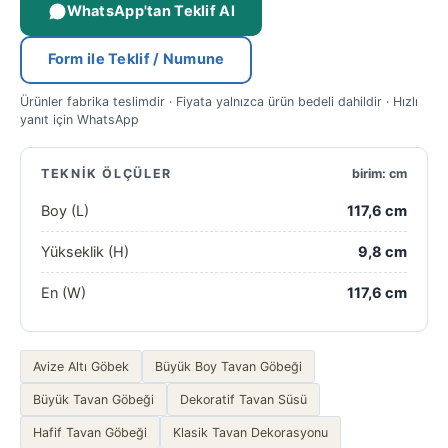
WhatsApp'tan Teklif Al
Form ile Teklif / Numune
Ürünler fabrika teslimdir · Fiyata yalnızca ürün bedeli dahildir · Hızlı
yanıt için WhatsApp
TEKNIK ÖLÇÜLER
birim: cm
Boy (L)
117,6 cm
Yükseklik (H)
9,8 cm
En (W)
117,6 cm
Avize Altı Göbek
Büyük Boy Tavan Göbeği
Büyük Tavan Göbeği
Dekoratif Tavan Süsü
Hafif Tavan Göbeği
Klasik Tavan Dekorasyonu