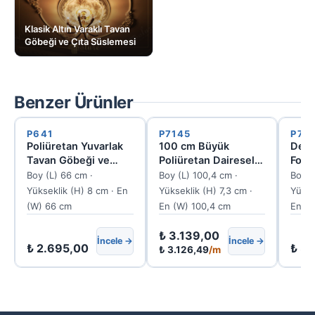
Klasik Altın Varaklı Tavan
Göbeği ve Çıta Süslemesi
Benzer Ürünler
P641
P7145
P71
Poliüretan Yuvarlak
100 cm Büyük
Deko
Tavan Göbeği ve
Poliüretan Dairesel
Form
Avize Rozeti Modeli
Tavan Göbeği
Tava
Boy (L) 66 cm ·
Boy (L) 100,4 cm ·
Boy (
Yükseklik (H) 8 cm · En
Yükseklik (H) 7,3 cm ·
Yükse
(W) 66 cm
En (W) 100,4 cm
En (
₺
3.139,00
İncele →
İncele →
₺
2.695,00
₺
3.
₺
3.126,49
/m