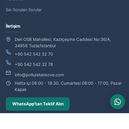
Sık Sorulan Sorular
İletişim
Deri OSB Mahallesi, Kazlıçeşme Caddesi No:36/A,
34956 Tuzla/İstanbul
+90 542 542 32 70
+90 542 542 32 78
info@poliuretansove.com
Hafta içi 08:00 - 18:30, Cumartesi 08:00 - 17:00, Pazar
Kapalı
WhatsApp'tan Teklif Alın
© 2026 Poliüretan Söve — Poliüretan söve ve dış cephe profilleri