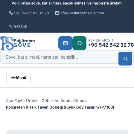
Poliüretan söve, kat silmesi, saçak silmesi ve harpuşta üretimi
+90 542 542 32 78
info@poliuretansove.com
WhatsApp
Poliüretan
HEMEN ARAYIN
+90 542 542 32 78
SÖVE
Menü
Ana Sayfa
›
Ürünler
›
Göbek ve Kubbe
›
Göbek
›
Poliüretan Klasik Tavan Göbeği Büyük Boy Tasarım (P7168)