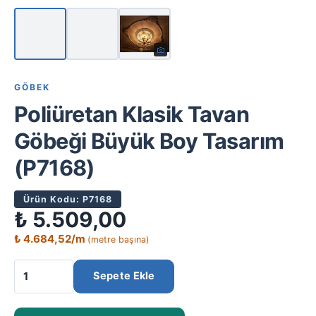
GÖBEK
Poliüretan Klasik Tavan
Göbeği Büyük Boy Tasarım
(P7168)
Ürün Kodu: P7168
₺
5.509,00
₺
4.684,52
/m
(metre başına)
Sepete Ekle