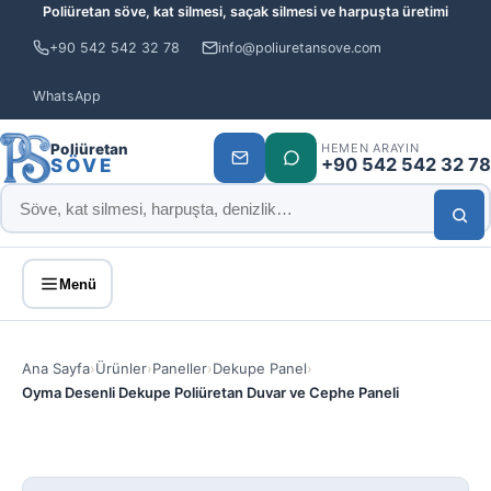
Poliüretan söve, kat silmesi, saçak silmesi ve harpuşta üretimi
+90 542 542 32 78
info@poliuretansove.com
WhatsApp
Poliüretan
HEMEN ARAYIN
+90 542 542 32 78
SÖVE
Menü
Ana Sayfa
›
Ürünler
›
Paneller
›
Dekupe Panel
›
Oyma Desenli Dekupe Poliüretan Duvar ve Cephe Paneli