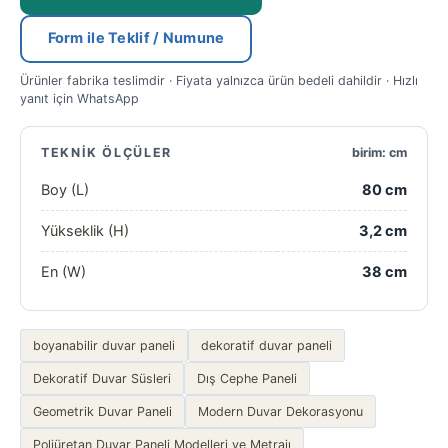
Form ile Teklif / Numune
Ürünler fabrika teslimdir · Fiyata yalnızca ürün bedeli dahildir · Hızlı
yanıt için WhatsApp
TEKNIK ÖLÇÜLER
birim: cm
Boy (L)
80 cm
Yükseklik (H)
3,2 cm
En (W)
38 cm
boyanabilir duvar paneli
dekoratif duvar paneli
Dekoratif Duvar Süsleri
Dış Cephe Paneli
Geometrik Duvar Paneli
Modern Duvar Dekorasyonu
Poliüretan Duvar Paneli Modelleri ve Metrajı