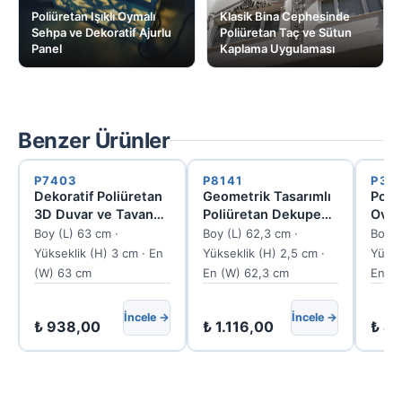
Poliüretan Işıklı Oymalı
Klasik Bina Cephesinde
Sehpa ve Dekoratif Ajurlu
Poliüretan Taç ve Sütun
Panel
Kaplama Uygulaması
Benzer Ürünler
P7403
P8141
P31
Dekoratif Poliüretan
Geometrik Tasarımlı
Poli
3D Duvar ve Tavan
Poliüretan Dekupe
Oval 
Paneli P7403
Panel
Duva
Boy (L) 63 cm ·
Boy (L) 62,3 cm ·
Boy (
P31
Yükseklik (H) 3 cm · En
Yükseklik (H) 2,5 cm ·
Yükse
(W) 63 cm
En (W) 62,3 cm
En (W
İncele →
İncele →
₺
938,00
₺
1.116,00
₺
41