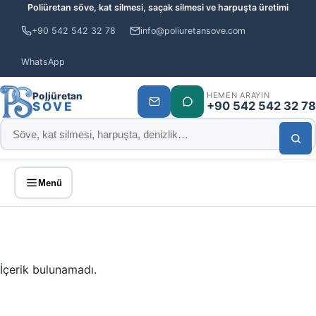
Poliüretan söve, kat silmesi, saçak silmesi ve harpuşta üretimi
+90 542 542 32 78
info@poliuretansove.com
WhatsApp
Poliüretan
HEMEN ARAYIN
+90 542 542 32 78
SÖVE
Menü
İçerik bulunamadı.