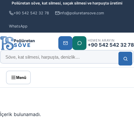
Poliüretan söve, kat silmesi, saçak silmesi ve harpuşta üretimi
+90 542 542 32 78
info@poliuretansove.com
WhatsApp
Poliüretan
HEMEN ARAYIN
+90 542 542 32 78
SÖVE
Menü
İçerik bulunamadı.