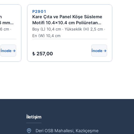
P2901
n
Kare Çıta ve Panel Köşe Süsleme
66 mm
Motifi 10.4x10.4 cm Poliüretan
P2901
,6 cm ·
Boy (L) 10,4 cm · Yükseklik (H) 2,5 cm ·
En (W) 10,4 cm
İncele →
İncele →
₺
257,00
İletişim
Deri OSB Mahallesi, Kazlıçeşme