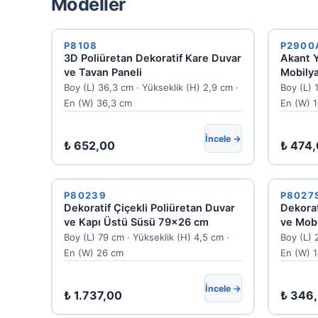
Modeller
P8108
P2900
3D Poliüretan Dekoratif Kare Duvar
Akant Y
ve Tavan Paneli
Mobilya
P2900
Boy (L) 36,3 cm · Yükseklik (H) 2,9 cm ·
Boy (L) 
En (W) 36,3 cm
En (W) 
İncele →
₺
652,00
₺
474,
P80239
P8027
Dekoratif Çiçekli Poliüretan Duvar
Dekorat
ve Kapı Üstü Süsü 79x26 cm
ve Mobi
P8027
Boy (L) 79 cm · Yükseklik (H) 4,5 cm ·
Boy (L) 
En (W) 26 cm
En (W) 
İncele →
₺
1.737,00
₺
346,