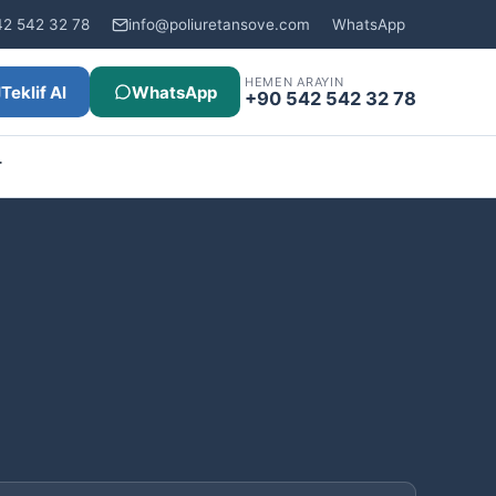
42 542 32 78
info@poliuretansove.com
WhatsApp
HEMEN ARAYIN
Teklif Al
WhatsApp
+90 542 542 32 78
r