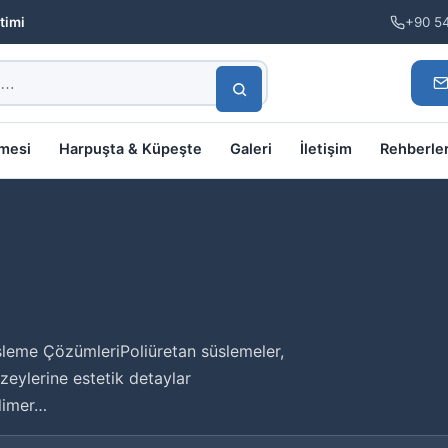
timi
+90 5
lmesi
Harpuşta & Küpeşte
Galeri
İletişim
Rehberle
leme ÇözümleriPoliüretan süslemeler,
zeylerine estetik detaylar
limer…