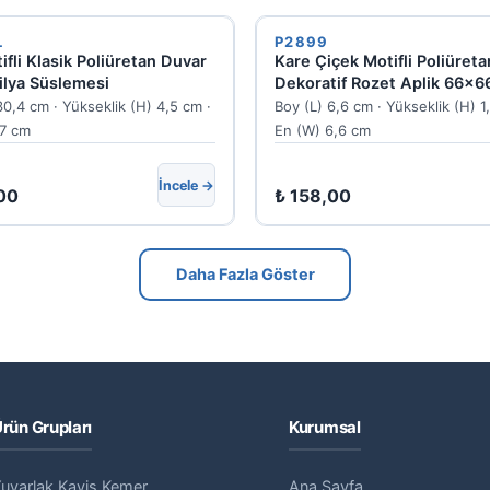
L
P2899
ifli Klasik Poliüretan Duvar
Kare Çiçek Motifli Poliüreta
ilya Süslemesi
Dekoratif Rozet Aplik 66x
P2899
30,4 cm · Yükseklik (H) 4,5 cm ·
Boy (L) 6,6 cm · Yükseklik (H) 1
17 cm
En (W) 6,6 cm
İncele →
00
₺
158,00
Daha Fazla Göster
rün Grupları
Kurumsal
uvarlak Kavis Kemer
Ana Sayfa