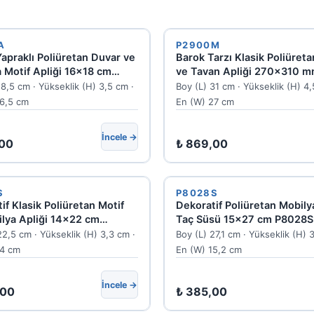
A
P2900M
apraklı Poliüretan Duvar ve
Barok Tarzı Klasik Poliüret
 Motif Apliği 16x18 cm
ve Tavan Apliği 270x310 
A
P2900M
18,5 cm · Yükseklik (H) 3,5 cm ·
Boy (L) 31 cm · Yükseklik (H) 4,
16,5 cm
En (W) 27 cm
İncele →
00
₺
869,00
S
P8028S
if Klasik Poliüretan Motif
Dekoratif Poliüretan Mobily
lya Apliği 14x22 cm
Taç Süsü 15x27 cm P8028S
S
22,5 cm · Yükseklik (H) 3,3 cm ·
Boy (L) 27,1 cm · Yükseklik (H) 
14 cm
En (W) 15,2 cm
İncele →
00
₺
385,00