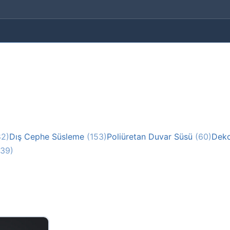
82)
Dış Cephe Süsleme
(153)
Poliüretan Duvar Süsü
(60)
Deko
(39)