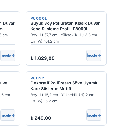
P8090L
an Duvar
Büyük Boy Poliüretan Klasik Duvar
mm
Köşe Süsleme Profili P8090L
5 cm ·
Boy (L) 67,7 cm · Yükseklik (H) 3,6 cm ·
En (W) 101,2 cm
İncele →
İncele →
₺
1.629,00
P8052
a ve
Dekoratif Poliüretan Söve Uyumlu
Kare Süsleme Motifi
3,6 cm ·
Boy (L) 16,2 cm · Yükseklik (H) 2 cm ·
En (W) 16,2 cm
İncele →
İncele →
₺
249,00