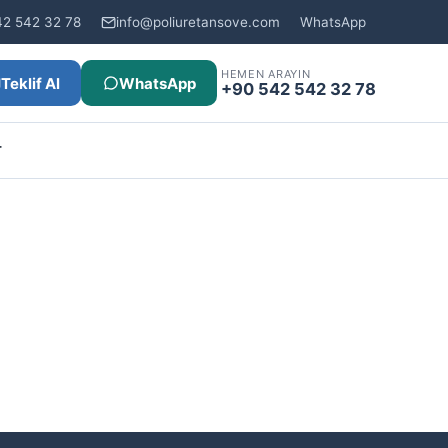
42 542 32 78
info@poliuretansove.com
WhatsApp
HEMEN ARAYIN
Teklif Al
WhatsApp
+90 542 542 32 78
r