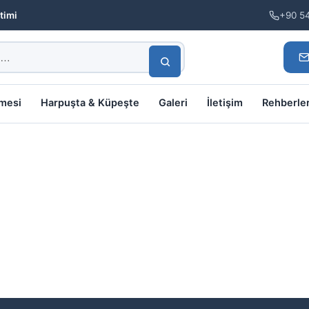
timi
+90 5
lmesi
Harpuşta & Küpeşte
Galeri
İletişim
Rehberle