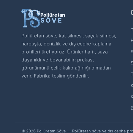
Ü
Poliüretan
SÖVE
Y
Poliüretan söve, kat silmesi, saçak silmesi,
harpuşta, denizlik ve dış cephe kaplama
profilleri üretiyoruz. Ürünler hafif, suya
S
dayanıklı ve boyanabilir; prekast
S
görünümünü çelik kalıp ağırlığı olmadan
T
verir. Fabrika teslim gönderilir.
K
K
B
© 2026 Poliüretan Söve — Poliüretan söve ve dış cephe profil