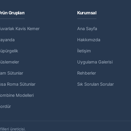
rün Grupları
Kurumsal
uvarlak Kavis Kemer
Ana Sayfa
Payanda
Hakkımızda
üpürgelik
İletişim
üslemeler
Uygulama Galerisi
am Sütunlar
Rehberler
ısa Roma Sütunlar
Sık Sorulan Sorular
ombine Modelleri
ordür
leri üreticisi.