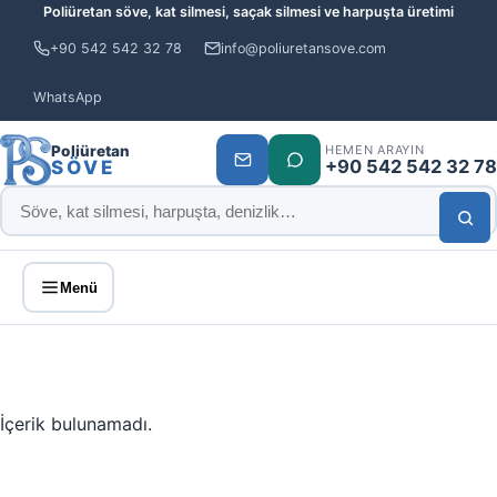
Poliüretan söve, kat silmesi, saçak silmesi ve harpuşta üretimi
+90 542 542 32 78
info@poliuretansove.com
WhatsApp
Poliüretan
HEMEN ARAYIN
+90 542 542 32 78
SÖVE
Menü
İçerik bulunamadı.