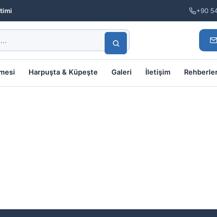
timi
+90 5
lmesi
Harpuşta & Küpeşte
Galeri
İletişim
Rehberle