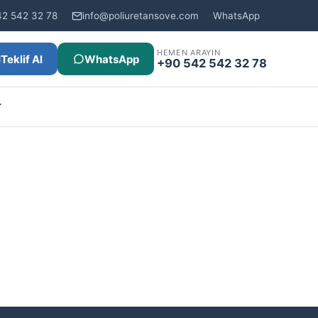
42 542 32 78
info@poliuretansove.com
WhatsApp
HEMEN ARAYIN
Teklif Al
WhatsApp
+90 542 542 32 78
r