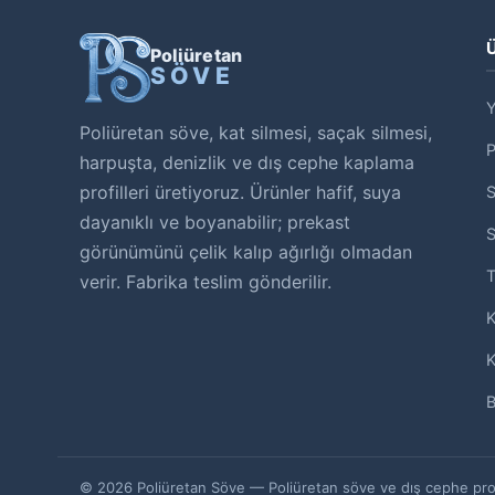
Ü
Poliüretan
SÖVE
Y
Poliüretan söve, kat silmesi, saçak silmesi,
harpuşta, denizlik ve dış cephe kaplama
profilleri üretiyoruz. Ürünler hafif, suya
S
dayanıklı ve boyanabilir; prekast
S
görünümünü çelik kalıp ağırlığı olmadan
T
verir. Fabrika teslim gönderilir.
K
K
B
© 2026 Poliüretan Söve — Poliüretan söve ve dış cephe profil