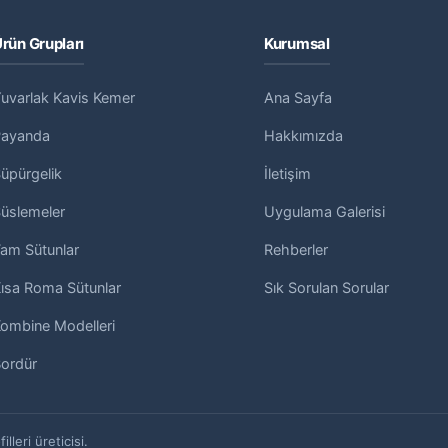
rün Grupları
Kurumsal
uvarlak Kavis Kemer
Ana Sayfa
Payanda
Hakkımızda
üpürgelik
İletişim
üslemeler
Uygulama Galerisi
am Sütunlar
Rehberler
ısa Roma Sütunlar
Sık Sorulan Sorular
ombine Modelleri
ordür
leri üreticisi.