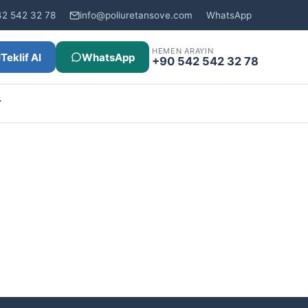
42 542 32 78
info@poliuretansove.com
WhatsApp
HEMEN ARAYIN
Teklif Al
WhatsApp
+90 542 542 32 78
r