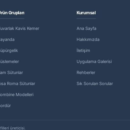
rün Grupları
Kurumsal
uvarlak Kavis Kemer
Ana Sayfa
Payanda
Hakkımızda
üpürgelik
İletişim
üslemeler
Uygulama Galerisi
am Sütunlar
Rehberler
ısa Roma Sütunlar
Sık Sorulan Sorular
ombine Modelleri
ordür
leri üreticisi.