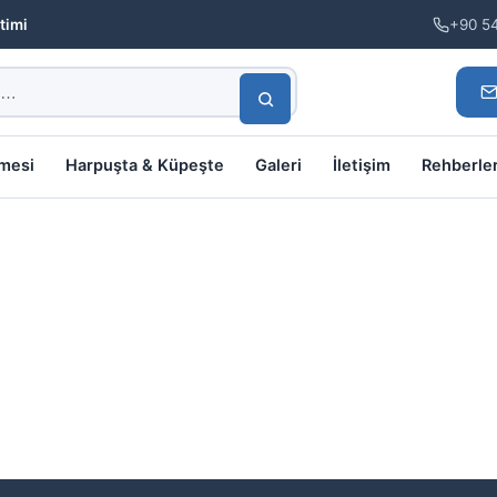
timi
+90 5
lmesi
Harpuşta & Küpeşte
Galeri
İletişim
Rehberle