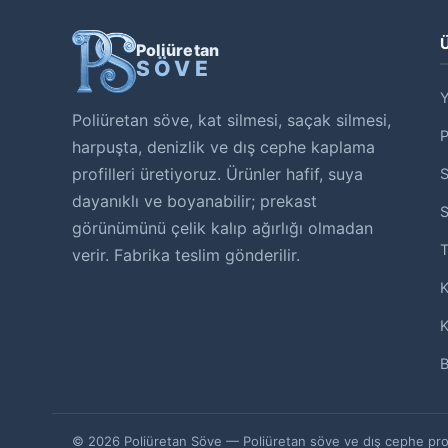
Ü
Poliüretan
SÖVE
Y
Poliüretan söve, kat silmesi, saçak silmesi,
harpuşta, denizlik ve dış cephe kaplama
profilleri üretiyoruz. Ürünler hafif, suya
S
dayanıklı ve boyanabilir; prekast
S
görünümünü çelik kalıp ağırlığı olmadan
T
verir. Fabrika teslim gönderilir.
K
K
B
© 2026 Poliüretan Söve — Poliüretan söve ve dış cephe profil