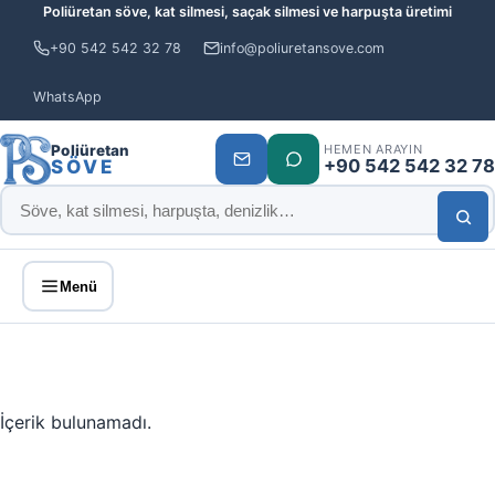
Poliüretan söve, kat silmesi, saçak silmesi ve harpuşta üretimi
+90 542 542 32 78
info@poliuretansove.com
WhatsApp
Poliüretan
HEMEN ARAYIN
+90 542 542 32 78
SÖVE
Menü
İçerik bulunamadı.