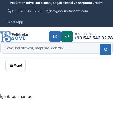
Poliüretan söve, kat silmesi, saçak silmesi ve harpuşta üretimi
+90 542 542 32 78
info@poliuretansove.com
WhatsApp
Poliüretan
HEMEN ARAYIN
+90 542 542 32 78
SÖVE
Menü
İçerik bulunamadı.